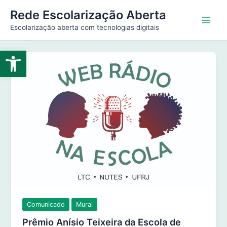
Ir
Main
Rede Escolarização Aberta
para
Escolarização aberta com tecnologias digitais
Men
o
conteúdo
Abrir a barra de ferramentas
Comunicado
Mural
Prêmio Anísio Teixeira da Escola de