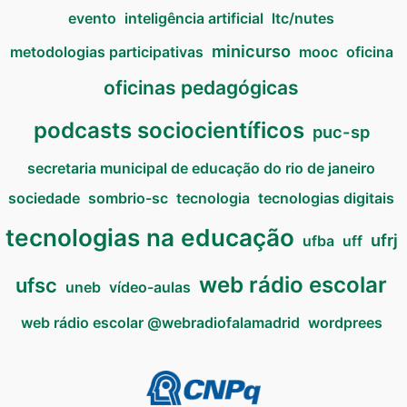
evento
inteligência artificial
ltc/nutes
minicurso
metodologias participativas
mooc
oficina
oficinas pedagógicas
podcasts sociocientíficos
puc-sp
secretaria municipal de educação do rio de janeiro
sociedade
sombrio-sc
tecnologia
tecnologias digitais
tecnologias na educação
ufrj
ufba
uff
web rádio escolar
ufsc
uneb
vídeo-aulas
web rádio escolar @webradiofalamadrid
wordprees