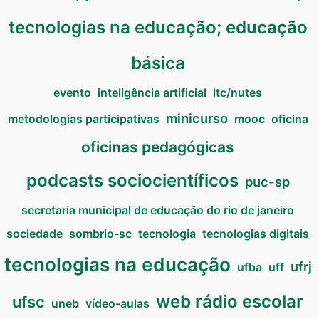
tecnologias na educação; educação
básica
evento
inteligência artificial
ltc/nutes
minicurso
metodologias participativas
mooc
oficina
oficinas pedagógicas
podcasts sociocientíficos
puc-sp
secretaria municipal de educação do rio de janeiro
sociedade
sombrio-sc
tecnologia
tecnologias digitais
tecnologias na educação
ufrj
ufba
uff
web rádio escolar
ufsc
uneb
vídeo-aulas