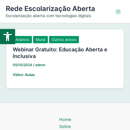
Ir
Main
Rede Escolarização Aberta
para
Escolarização aberta com tecnologias digitais
Men
o
conteúdo
Abrir a barra de ferramentas
Anúncio
Mural
Outros avisos
Webinar Gratuito: Educação Aberta e
Inclusiva
05/10/2024
/
admin
Vídeo-Aulas
Home
Sobre