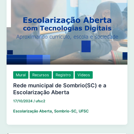
Mural
Recursos
Registro
Videos
Rede municipal de Sombrio(SC) e a
Escolarização Aberta
17/10/2024
/
ufsc2
,
,
Escolarização Aberta
Sombrio-SC
UFSC