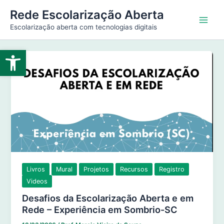
Ir
Main
Rede Escolarização Aberta
para
Escolarização aberta com tecnologias digitais
Men
o
conteúdo
Abrir a barra de ferramentas
Livros
Mural
Projetos
Recursos
Registro
Videos
Desafios da Escolarização Aberta e em
Rede – Experiência em Sombrio-SC