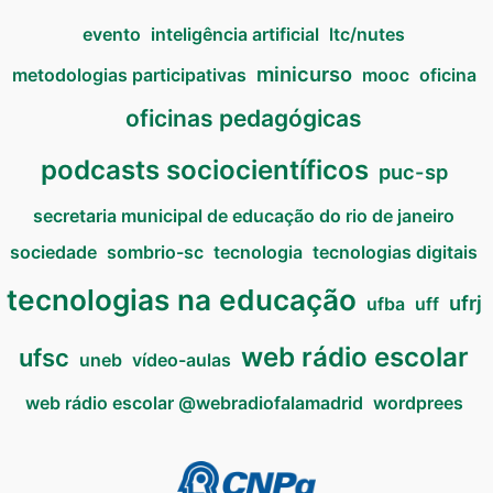
evento
inteligência artificial
ltc/nutes
minicurso
metodologias participativas
mooc
oficina
oficinas pedagógicas
podcasts sociocientíficos
puc-sp
secretaria municipal de educação do rio de janeiro
sociedade
sombrio-sc
tecnologia
tecnologias digitais
tecnologias na educação
ufrj
ufba
uff
web rádio escolar
ufsc
uneb
vídeo-aulas
web rádio escolar @webradiofalamadrid
wordprees