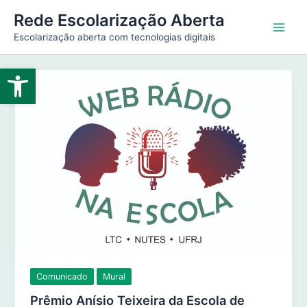
Ir
Main
Rede Escolarização Aberta
para
Escolarização aberta com tecnologias digitais
Men
o
conteúdo
Abrir a barra de ferramentas
Comunicado
Mural
Prêmio Anísio Teixeira da Escola de