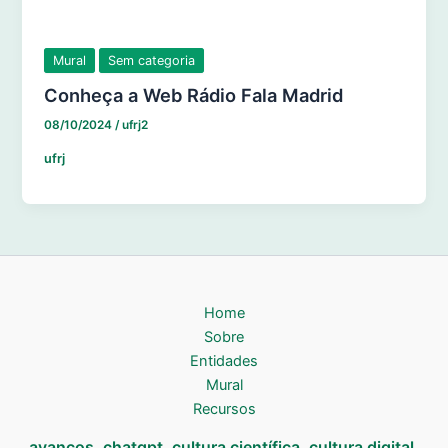
Mural
Sem categoria
Conheça a Web Rádio Fala Madrid
08/10/2024
/
ufrj2
ufrj
Home
Sobre
Entidades
Mural
Recursos
avanços
chatgpt
cultura científica
cultura digital