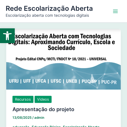
Ir
Main
Rede Escolarização Aberta
para
Escolarização aberta com tecnologias digitais
Men
o
conteúdo
Abrir a barra de ferramentas
Recursos
Videos
Apresentação do projeto
13/08/2025
/
admin