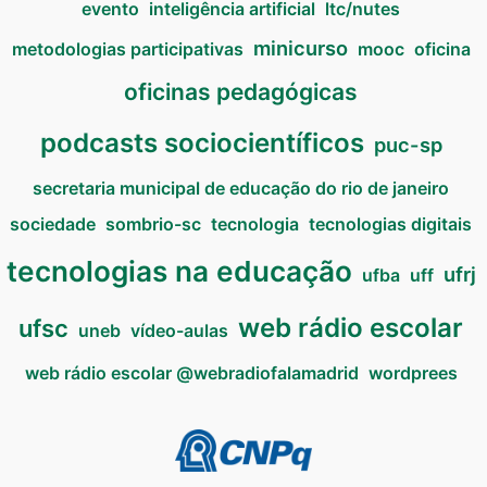
evento
inteligência artificial
ltc/nutes
minicurso
metodologias participativas
mooc
oficina
oficinas pedagógicas
podcasts sociocientíficos
puc-sp
secretaria municipal de educação do rio de janeiro
sociedade
sombrio-sc
tecnologia
tecnologias digitais
tecnologias na educação
ufrj
ufba
uff
web rádio escolar
ufsc
uneb
vídeo-aulas
web rádio escolar @webradiofalamadrid
wordprees