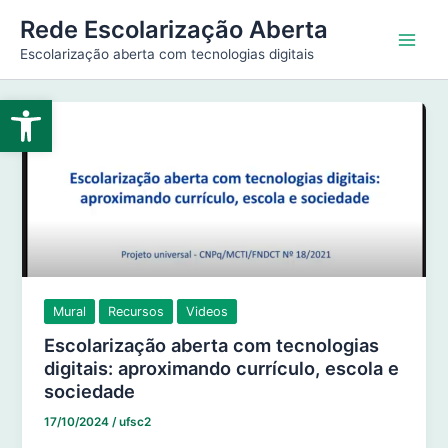
Ir
Main
Rede Escolarização Aberta
para
Escolarização aberta com tecnologias digitais
Men
o
conteúdo
Abrir a barra de ferramentas
Mural
Recursos
Videos
Escolarização aberta com tecnologias
digitais: aproximando currículo, escola e
sociedade
17/10/2024
/
ufsc2