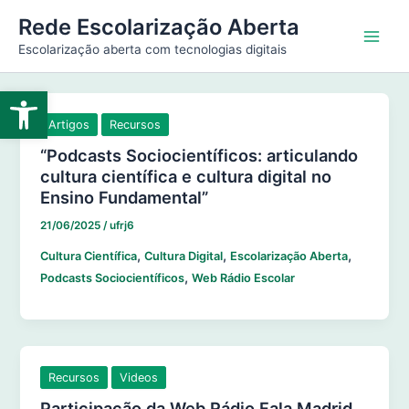
Ir
Main
Rede Escolarização Aberta
para
Escolarização aberta com tecnologias digitais
Men
o
conteúdo
Abrir a barra de ferramentas
Artigos
Recursos
“Podcasts Sociocientíficos: articulando
cultura científica e cultura digital no
Ensino Fundamental”
21/06/2025
/
ufrj6
,
,
,
Cultura Científica
Cultura Digital
Escolarização Aberta
,
Podcasts Sociocientíficos
Web Rádio Escolar
Recursos
Videos
Participação da Web Rádio Fala Madrid