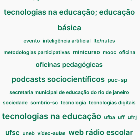
tecnologias na educação; educação
básica
evento
inteligência artificial
ltc/nutes
minicurso
metodologias participativas
mooc
oficina
oficinas pedagógicas
podcasts sociocientíficos
puc-sp
secretaria municipal de educação do rio de janeiro
sociedade
sombrio-sc
tecnologia
tecnologias digitais
tecnologias na educação
ufrj
ufba
uff
web rádio escolar
ufsc
uneb
vídeo-aulas