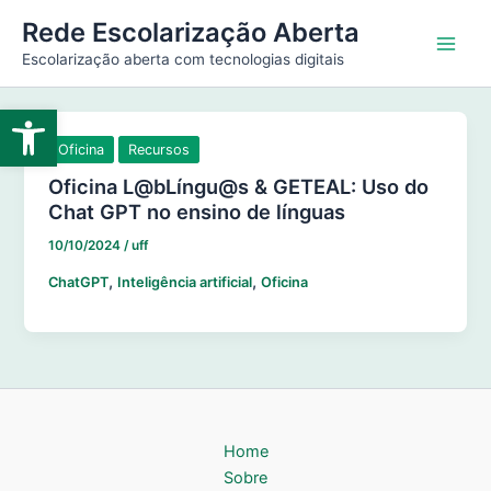
Ir
Main
Rede Escolarização Aberta
para
Escolarização aberta com tecnologias digitais
Men
o
conteúdo
Abrir a barra de ferramentas
Oficina
Recursos
Oficina L@bLíngu@s & GETEAL: Uso do
Chat GPT no ensino de línguas
10/10/2024
/
uff
,
,
ChatGPT
Inteligência artificial
Oficina
Home
Sobre