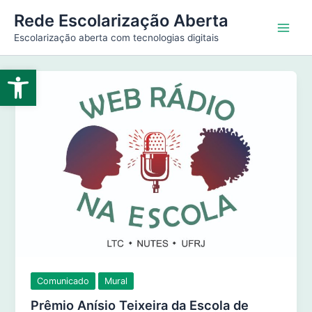
Ir
Main
Rede Escolarização Aberta
para
Escolarização aberta com tecnologias digitais
Men
o
conteúdo
Abrir a barra de ferramentas
Comunicado
Mural
Prêmio Anísio Teixeira da Escola de