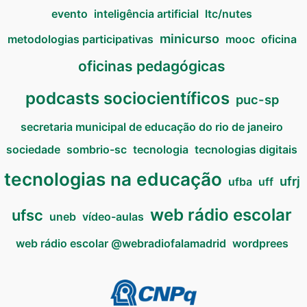
evento
inteligência artificial
ltc/nutes
minicurso
metodologias participativas
mooc
oficina
oficinas pedagógicas
podcasts sociocientíficos
puc-sp
secretaria municipal de educação do rio de janeiro
sociedade
sombrio-sc
tecnologia
tecnologias digitais
tecnologias na educação
ufrj
ufba
uff
web rádio escolar
ufsc
uneb
vídeo-aulas
web rádio escolar @webradiofalamadrid
wordprees