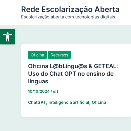
Ir
Rede Escolarização Aberta
para
Escolarização aberta com tecnologias digitais
o
conteúdo
Abrir a barra de ferramentas
Oficina
Recursos
Oficina L@bLíngu@s & GETEAL:
Uso do Chat GPT no ensino de
línguas
10/10/2024
/
uff
,
,
ChatGPT
Inteligência artificial
Oficina