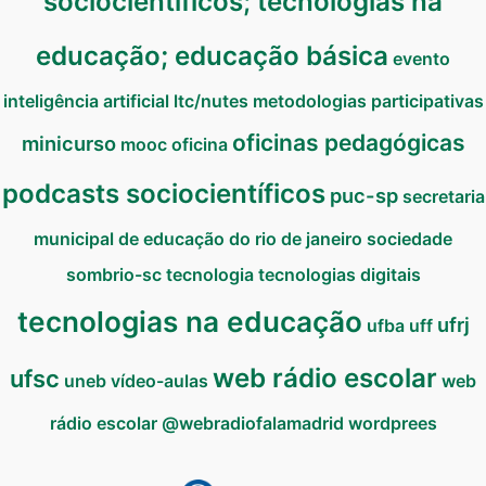
sociocientíficos; tecnologias na
educação; educação básica
evento
inteligência artificial
ltc/nutes
metodologias participativas
oficinas pedagógicas
minicurso
mooc
oficina
podcasts sociocientíficos
puc-sp
secretaria
municipal de educação do rio de janeiro
sociedade
sombrio-sc
tecnologia
tecnologias digitais
tecnologias na educação
ufrj
ufba
uff
web rádio escolar
ufsc
uneb
vídeo-aulas
web
rádio escolar @webradiofalamadrid
wordprees