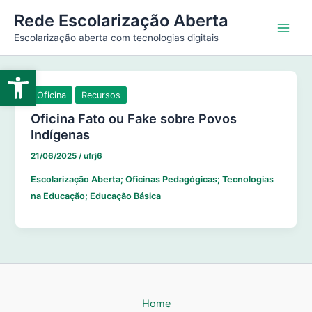
Ir
Main
Rede Escolarização Aberta
para
Escolarização aberta com tecnologias digitais
Men
o
conteúdo
Abrir a barra de ferramentas
Oficina
Recursos
Oficina Fato ou Fake sobre Povos
Indígenas
21/06/2025
/
ufrj6
Escolarização Aberta; Oficinas Pedagógicas; Tecnologias
na Educação; Educação Básica
Home