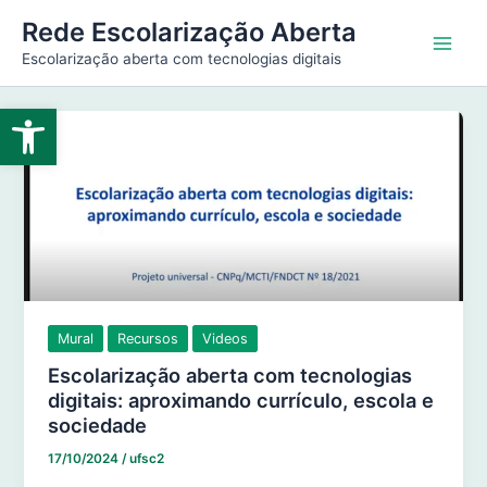
Ir
Main
Rede Escolarização Aberta
para
Escolarização aberta com tecnologias digitais
Men
o
conteúdo
Abrir a barra de ferramentas
Mural
Recursos
Videos
Escolarização aberta com tecnologias
digitais: aproximando currículo, escola e
sociedade
17/10/2024
/
ufsc2