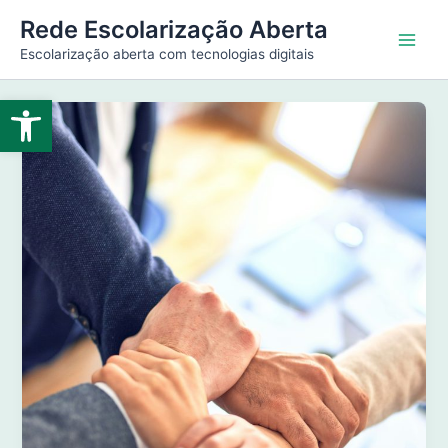
Ir
Main
Rede Escolarização Aberta
para
Escolarização aberta com tecnologias digitais
Men
o
conteúdo
Abrir a barra de ferramentas