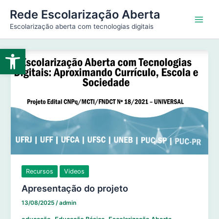
Ir
Main
Rede Escolarização Aberta
para
Escolarização aberta com tecnologias digitais
Men
o
conteúdo
Abrir a barra de ferramentas
Recursos
Videos
Apresentação do projeto
13/08/2025
/
admin