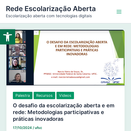
Ir
Main
Rede Escolarização Aberta
para
Escolarização aberta com tecnologias digitais
Men
o
conteúdo
Abrir a barra de ferramentas
Palestra
Recursos
Videos
O desafio da escolarização aberta e em
rede: Metodologias participativas e
práticas inovadoras
17/10/2024
/
ufsc