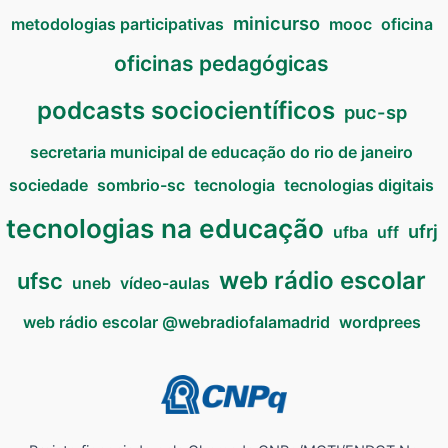
minicurso
metodologias participativas
mooc
oficina
oficinas pedagógicas
podcasts sociocientíficos
puc-sp
secretaria municipal de educação do rio de janeiro
sociedade
sombrio-sc
tecnologia
tecnologias digitais
tecnologias na educação
ufrj
ufba
uff
web rádio escolar
ufsc
uneb
vídeo-aulas
web rádio escolar @webradiofalamadrid
wordprees