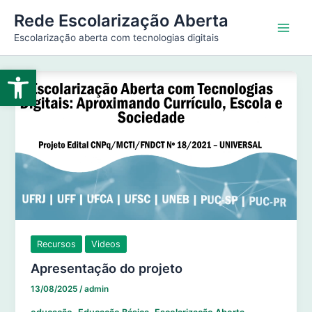
Ir
Main
Rede Escolarização Aberta
para
Escolarização aberta com tecnologias digitais
Men
o
conteúdo
Abrir a barra de ferramentas
Recursos
Videos
Apresentação do projeto
13/08/2025
/
admin