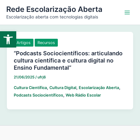
Ir
Main
Rede Escolarização Aberta
para
Escolarização aberta com tecnologias digitais
Men
o
conteúdo
Abrir a barra de ferramentas
Artigos
Recursos
“Podcasts Sociocientíficos: articulando
cultura científica e cultura digital no
Ensino Fundamental”
21/06/2025
/
ufrj6
,
,
,
Cultura Científica
Cultura Digital
Escolarização Aberta
,
Podcasts Sociocientíficos
Web Rádio Escolar