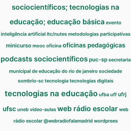
sociocientíficos; tecnologias na
educação; educação básica
evento
inteligência artificial
ltc/nutes
metodologias participativas
oficinas pedagógicas
minicurso
mooc
oficina
podcasts sociocientíficos
puc-sp
secretaria
municipal de educação do rio de janeiro
sociedade
sombrio-sc
tecnologia
tecnologias digitais
tecnologias na educação
ufrj
ufba
uff
web rádio escolar
ufsc
uneb
vídeo-aulas
web
rádio escolar @webradiofalamadrid
wordprees