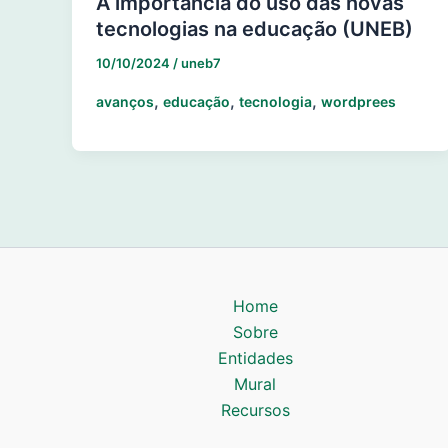
A importância do uso das novas
tecnologias na educação (UNEB)
10/10/2024
/
uneb7
,
,
,
avanços
educação
tecnologia
wordprees
Home
Sobre
Entidades
Mural
Recursos