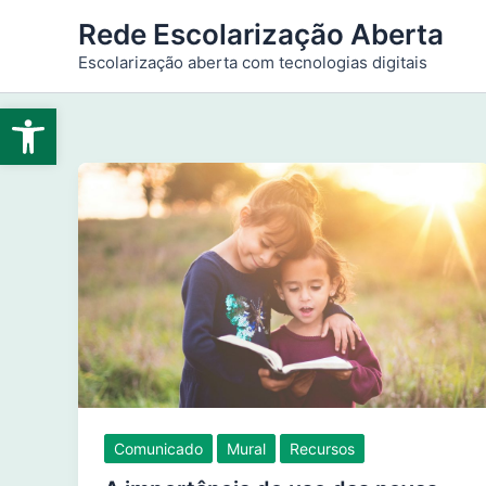
Ir
Rede Escolarização Aberta
para
Escolarização aberta com tecnologias digitais
o
conteúdo
Abrir a barra de ferramentas
Comunicado
Mural
Recursos