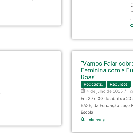
E
m
a
“Vamos Falar sobr
Feminina com a F
Rosa”
Podcasts
,
Recursos
4 de julho de 2025
/
o
Em 29 e 30 de abril de 20
BASE, da Fundação Laço R
Escola...
Leia mais