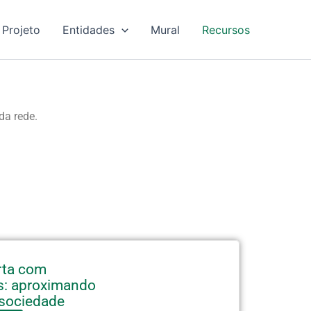
 Projeto
Entidades
Mural
Recursos
da rede.
rta com
is: aproximando
e sociedade