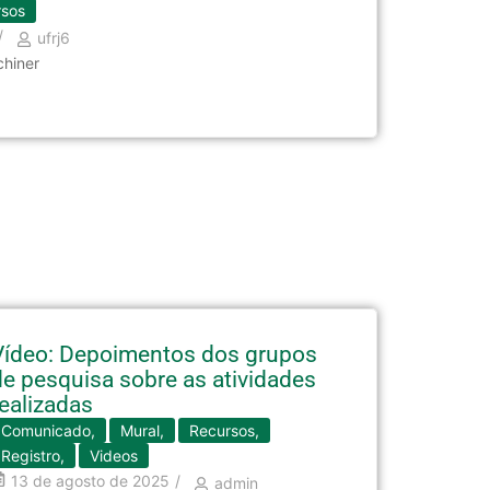
rsos
/
ufrj6
chiner
Vídeo: Depoimentos dos grupos
de pesquisa sobre as atividades
realizadas
Comunicado
,
Mural
,
Recursos
,
Registro
,
Videos
13 de agosto de 2025
/
admin