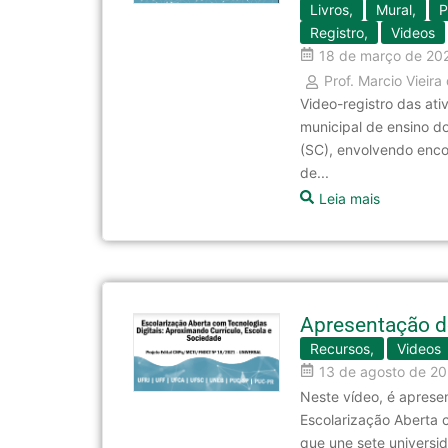
Livros
,
Mural
,
P
Registro
,
Videos
18 de março de 20
Prof. Marcio Vieir
Video-registro das ati
municipal de ensino d
(SC), envolvendo encon
de...
Leia mais
Apresentação d
Recursos
,
Videos
13 de agosto de 2
Neste vídeo, é aprese
Escolarização Aberta c
que une sete universid