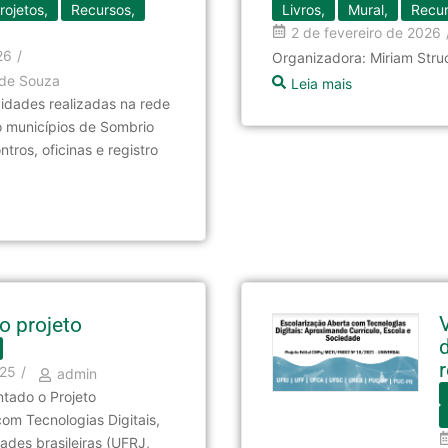
rojetos
,
Recursos
,
Livros
,
Mural
,
Recu
2 de fevereiro de 2026
26
/
Organizadora: Miriam Stru
a de Souza
Leia mais
vidades realizadas na rede
o municípios de Sombrio
tros, oficinas e registro
o projeto
025
/
admin
ntado o Projeto
om Tecnologias Digitais,
ades brasileiras (UFRJ,