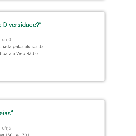
e Diversidade?”
ufrj6
 criada pelos alunos da
J para a Web Rádio
eias”
ufrj6
as 1601 e 1701