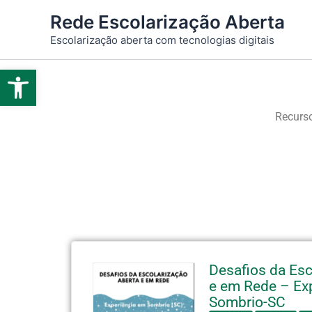
Ir
Rede Escolarização Aberta
para
Escolarização aberta com tecnologias digitais
o
conteúdo
Abrir a barra de ferramentas
Recurso
Desafios da Esc
e em Rede – Ex
Sombrio-SC