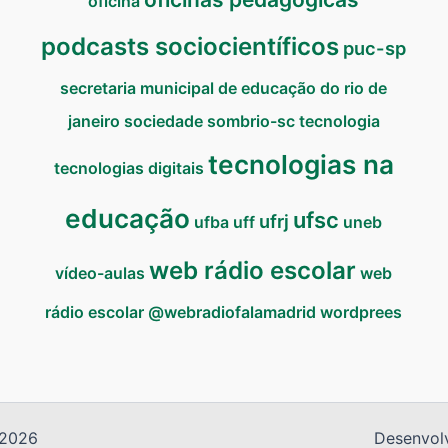
oficina
podcasts sociocientíficos
puc-sp
secretaria municipal de educação do rio de
janeiro
sociedade
sombrio-sc
tecnologia
tecnologias na
tecnologias digitais
educação
ufsc
ufrj
ufba
uff
uneb
web rádio escolar
vídeo-aulas
web
rádio escolar @webradiofalamadrid
wordprees
/2026
Desenvol