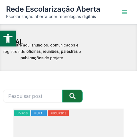
Ir
Main
Rede Escolarização Aberta
para
Escolarização aberta com tecnologias digitais
Men
o
conteúdo
Abrir a barra de ferramentas
MURAL
Encontre aqui anúncios, comunicados e
registros de
oficinas
,
reuniões
,
palestras
e
publicações
do projeto.
LIVROS
MURAL
RECURSOS
RECUR