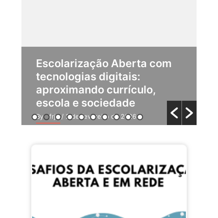
Escolarização Aberta com
A
tecnologias digitais:
B
C
aproximando currículo,
escola e sociedade
By ufrj6
/ 2 de fevereiro de 2026