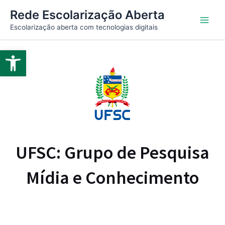
Ir
Main
Rede Escolarização Aberta
para
Escolarização aberta com tecnologias digitais
Men
o
conteúdo
Abrir a barra de ferramentas
UFSC: Grupo de Pesquisa
Mídia e Conhecimento