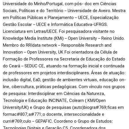
Universidade do Minho/Portugal, com pós- doc em Ciências
Sociais, Políticas e do Território – Universidade de Aveiro. Mestra
em Políticas Públicas e Planejamento – UECE, Especialização
Gestão Escolar – UECE e Informática Educativa-UFRGS.
Licenciatura em Letras/UECE. Foi pesquisadora visitante no
Knowledge Media Institute (KMi) – Open University – Reino Unido.
Membro do RRIdata network – Responsible Research and
Innovation – Open University, UK Foi orientadora da Célula de
Formação de Professores na Secretaria de Educação do Estado
do Ceará – SEDUC CE, atuando na formação inicial e continuada
de professores em projetos interdisciplinares. Áreas de atuação:
inclusão digital, EaD, gestão de ambientes virtuais, educação on-
line, cibercultura, práticas pedagógicas. Com vínculo nos grupos
de pesquisa: Interdisciplinar em Ciências da Natureza,
Tecnologia e Educação INCINATE, Colearn ( KMI/Open
University/UK) e Grupo de pesquisas (auto)biogra#769;ficas em
formac#807;a#771;o docente, interseccionalidade e
curri#769;culo – GEPAFIC. Coordeno o Grupo de Estudos:
Tecnologias Digitais e Geração C5. Coordenadora dos