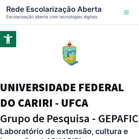
Ir
Main
Rede Escolarização Aberta
para
Escolarização aberta com tecnologias digitais
Men
o
conteúdo
Abrir a barra de ferramentas
UNIVERSIDADE FEDERAL
DO CARIRI - UFCA
Grupo de Pesquisa - GEPAFIC
Laboratório de extensão, cultura e