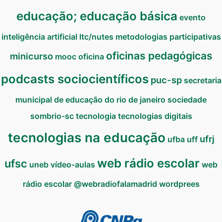
educação; educação básica
evento
inteligência artificial
ltc/nutes
metodologias participativas
oficinas pedagógicas
minicurso
mooc
oficina
podcasts sociocientíficos
puc-sp
secretaria
municipal de educação do rio de janeiro
sociedade
sombrio-sc
tecnologia
tecnologias digitais
tecnologias na educação
ufrj
ufba
uff
web rádio escolar
ufsc
uneb
vídeo-aulas
web
rádio escolar @webradiofalamadrid
wordprees