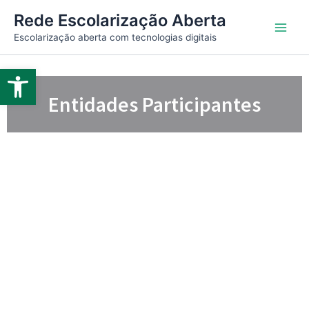
Ir
Main
Rede Escolarização Aberta
para
Escolarização aberta com tecnologias digitais
Men
o
conteúdo
Abrir a barra de ferramentas
Entidades Participantes