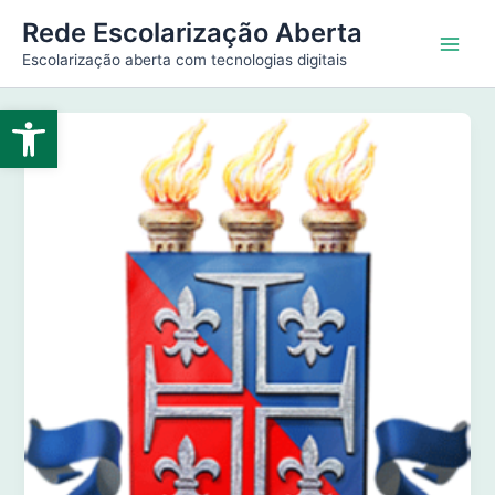
Ir
Main
Rede Escolarização Aberta
para
Escolarização aberta com tecnologias digitais
Men
o
conteúdo
Abrir a barra de ferramentas