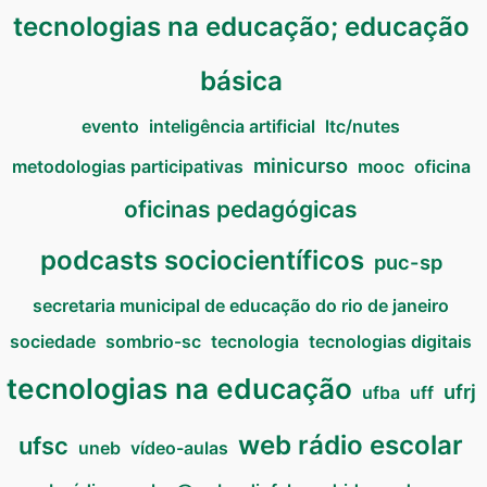
tecnologias na educação; educação
básica
evento
inteligência artificial
ltc/nutes
minicurso
metodologias participativas
mooc
oficina
oficinas pedagógicas
podcasts sociocientíficos
puc-sp
secretaria municipal de educação do rio de janeiro
sociedade
sombrio-sc
tecnologia
tecnologias digitais
tecnologias na educação
ufrj
ufba
uff
web rádio escolar
ufsc
uneb
vídeo-aulas