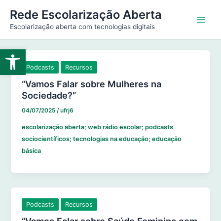
Ir
Main
Rede Escolarização Aberta
para
Escolarização aberta com tecnologias digitais
Men
o
conteúdo
Abrir a barra de ferramentas
Podcasts
Recursos
“Vamos Falar sobre Mulheres na
Sociedade?”
04/07/2025
/
ufrj6
escolarização aberta; web rádio escolar; podcasts
sociocientíficos; tecnologias na educação; educação
básica
Podcasts
Recursos