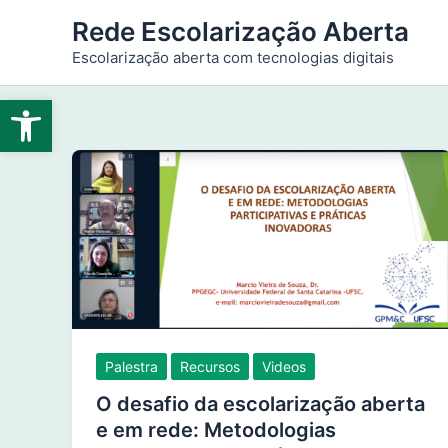
Ir
Rede Escolarização Aberta
para
Escolarização aberta com tecnologias digitais
o
conteúdo
Abrir a barra de ferramentas
Palestra
Recursos
Videos
O desafio da escolarização aberta
e em rede: Metodologias