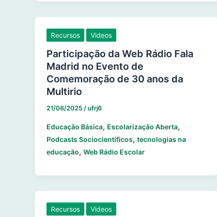
Recursos
Videos
Participação da Web Rádio Fala
Madrid no Evento de
Comemoração de 30 anos da
Multirio
21/06/2025
/
ufrj6
,
,
Educação Básica
Escolarização Aberta
,
Podcasts Sociocientíficos
tecnologias na
,
educação
Web Rádio Escolar
Recursos
Videos