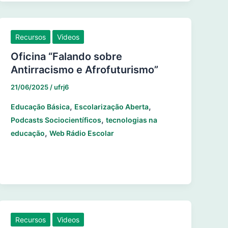
Recursos
Videos
Oficina “Falando sobre
Antirracismo e Afrofuturismo”
21/06/2025
/
ufrj6
,
,
Educação Básica
Escolarização Aberta
,
Podcasts Sociocientíficos
tecnologias na
,
educação
Web Rádio Escolar
Recursos
Videos