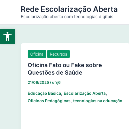
Ir
Rede Escolarização Aberta
para
Escolarização aberta com tecnologias digitais
o
conteúdo
Abrir a barra de ferramentas
Oficina
Recursos
Oficina Fato ou Fake sobre
Questões de Saúde
21/06/2025
/
ufrj6
,
,
Educação Básica
Escolarização Aberta
,
Oficinas Pedagógicas
tecnologias na educação