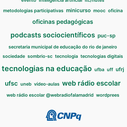
minicurso
metodologias participativas
mooc
oficina
oficinas pedagógicas
podcasts sociocientíficos
puc-sp
secretaria municipal de educação do rio de janeiro
sociedade
sombrio-sc
tecnologia
tecnologias digitais
tecnologias na educação
ufrj
ufba
uff
web rádio escolar
ufsc
uneb
vídeo-aulas
web rádio escolar @webradiofalamadrid
wordprees