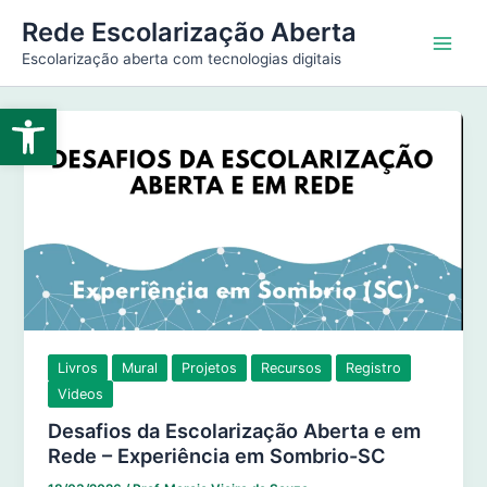
Ir
Main
Rede Escolarização Aberta
para
Escolarização aberta com tecnologias digitais
Men
o
conteúdo
Abrir a barra de ferramentas
Livros
Mural
Projetos
Recursos
Registro
Videos
Desafios da Escolarização Aberta e em
Rede – Experiência em Sombrio-SC