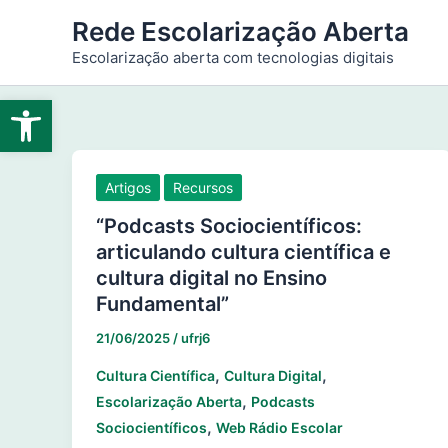
Ir
Rede Escolarização Aberta
para
Escolarização aberta com tecnologias digitais
o
conteúdo
Abrir a barra de ferramentas
Artigos
Recursos
“Podcasts Sociocientíficos:
articulando cultura científica e
cultura digital no Ensino
Fundamental”
21/06/2025
/
ufrj6
,
,
Cultura Científica
Cultura Digital
,
Escolarização Aberta
Podcasts
,
Sociocientíficos
Web Rádio Escolar