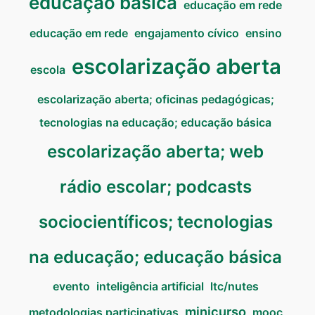
educação básica
educação em rede
educação em rede
engajamento cívico
ensino
escolarização aberta
escola
escolarização aberta; oficinas pedagógicas;
tecnologias na educação; educação básica
escolarização aberta; web
rádio escolar; podcasts
sociocientíficos; tecnologias
na educação; educação básica
evento
inteligência artificial
ltc/nutes
minicurso
metodologias participativas
mooc