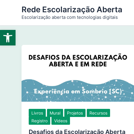
Ir
Rede Escolarização Aberta
para
Escolarização aberta com tecnologias digitais
o
conteúdo
Abrir a barra de ferramentas
Livros
Mural
Projetos
Recursos
Registro
Videos
Desafios da Escolarização Aberta