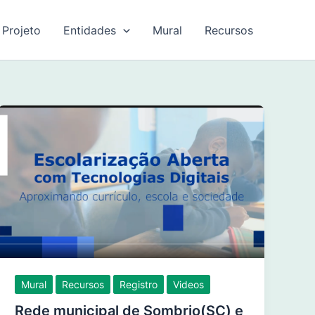
 Projeto
Entidades
Mural
Recursos
Mural
Recursos
Registro
Videos
Rede municipal de Sombrio(SC) e