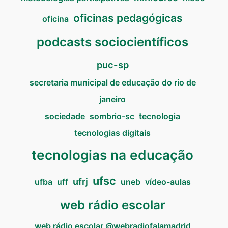
oficinas pedagógicas
oficina
podcasts sociocientíficos
puc-sp
secretaria municipal de educação do rio de
janeiro
sociedade
sombrio-sc
tecnologia
tecnologias digitais
tecnologias na educação
ufsc
ufrj
ufba
uff
uneb
vídeo-aulas
web rádio escolar
web rádio escolar @webradiofalamadrid