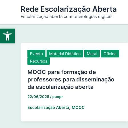
Ir
Rede Escolarização Aberta
para
Escolarização aberta com tecnologias digitais
o
conteúdo
Abrir a barra de ferramentas
Evento
Material Didático
Mural
Oficina
Recursos
MOOC para formação de
professores para disseminação
da escolarização aberta
22/06/2025
/
pucpr
,
Escolarização Aberta
MOOC