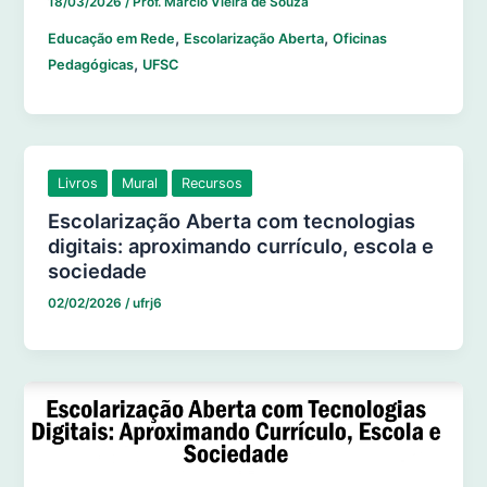
18/03/2026
/
Prof. Marcio Vieira de Souza
,
,
Educação em Rede
Escolarização Aberta
Oficinas
,
Pedagógicas
UFSC
Livros
Mural
Recursos
Escolarização Aberta com tecnologias
digitais: aproximando currículo, escola e
sociedade
02/02/2026
/
ufrj6