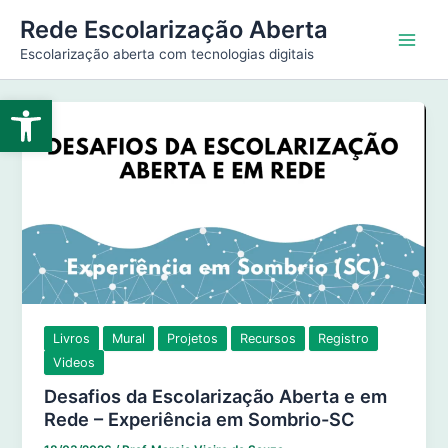
Ir
Main
Rede Escolarização Aberta
para
Escolarização aberta com tecnologias digitais
Men
o
conteúdo
Abrir a barra de ferramentas
Livros
Mural
Projetos
Recursos
Registro
Videos
Desafios da Escolarização Aberta e em
Rede – Experiência em Sombrio-SC