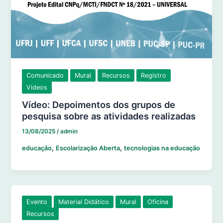
Comunicado
Mural
Recursos
Registro
Videos
Vídeo: Depoimentos dos grupos de
pesquisa sobre as atividades realizadas
13/08/2025
/
admin
,
,
educação
Escolarização Aberta
tecnologias na educação
Evento
Material Didático
Mural
Oficina
Recursos