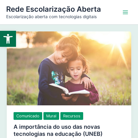
Ir
Main
Rede Escolarização Aberta
para
Escolarização aberta com tecnologias digitais
Men
o
conteúdo
Abrir a barra de ferramentas
Comunicado
Mural
Recursos
A importância do uso das novas
tecnologias na educação (UNEB)