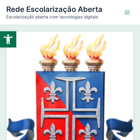
Ir
Main
Rede Escolarização Aberta
para
Escolarização aberta com tecnologias digitais
Men
o
conteúdo
Abrir a barra de ferramentas