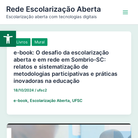
Ir
Main
Rede Escolarização Aberta
para
Escolarização aberta com tecnologias digitais
Men
o
conteúdo
Abrir a barra de ferramentas
Livros
Mural
e-book: O desafio da escolarização
aberta e em rede em Sombrio-SC:
relatos e sistematização de
metodologias participativas e práticas
inovadoras na educação
18/10/2024
/
ufsc2
,
,
e-book
Escolarização Aberta
UFSC