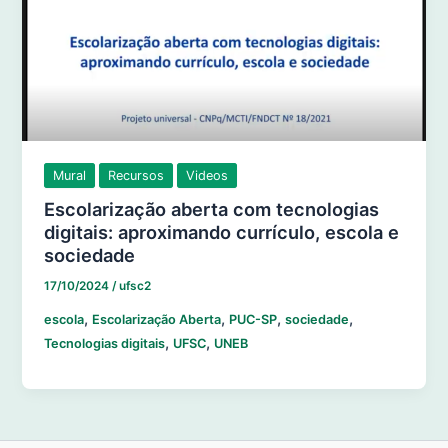
Mural
Recursos
Videos
Escolarização aberta com tecnologias
digitais: aproximando currículo, escola e
sociedade
17/10/2024
/
ufsc2
,
,
,
,
escola
Escolarização Aberta
PUC-SP
sociedade
,
,
Tecnologias digitais
UFSC
UNEB