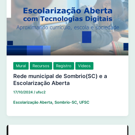
Mural
Recursos
Registro
Videos
Rede municipal de Sombrio(SC) e a
Escolarização Aberta
17/10/2024
/
ufsc2
,
,
Escolarização Aberta
Sombrio-SC
UFSC