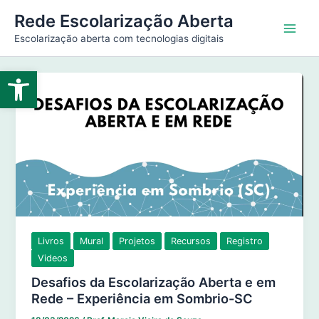
Ir
Main
Rede Escolarização Aberta
para
Escolarização aberta com tecnologias digitais
Men
o
conteúdo
Abrir a barra de ferramentas
Livros
Mural
Projetos
Recursos
Registro
Videos
Desafios da Escolarização Aberta e em
Rede – Experiência em Sombrio-SC