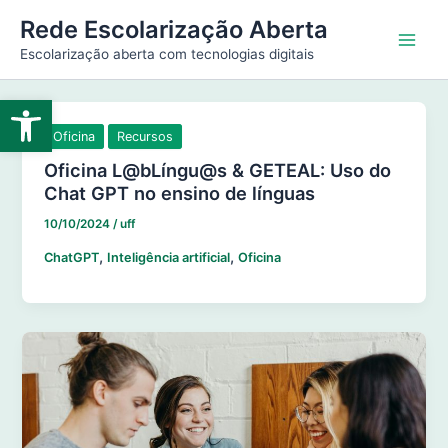
Ir
Main
Rede Escolarização Aberta
para
Escolarização aberta com tecnologias digitais
Men
o
conteúdo
Abrir a barra de ferramentas
Oficina
Recursos
Oficina L@bLíngu@s & GETEAL: Uso do
Chat GPT no ensino de línguas
10/10/2024
/
uff
,
,
ChatGPT
Inteligência artificial
Oficina