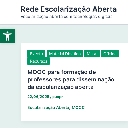
Ir
Rede Escolarização Aberta
para
Escolarização aberta com tecnologias digitais
o
conteúdo
Abrir a barra de ferramentas
Evento
Material Didático
Mural
Oficina
Recursos
MOOC para formação de
professores para disseminação
da escolarização aberta
22/06/2025
/
pucpr
,
Escolarização Aberta
MOOC