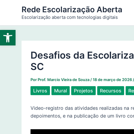
Ir
Rede Escolarização Aberta
para
Escolarização aberta com tecnologias digitais
o
conteúdo
Abrir a barra de ferramentas
Desafios da Escolariz
SC
Por
Prof. Marcio Vieira de Souza
/
18 de março de 2026
Livros
Mural
Projetos
Recursos
Re
Video-registro das atividades realizadas na 
depoimentos, e na publicação de um livro co