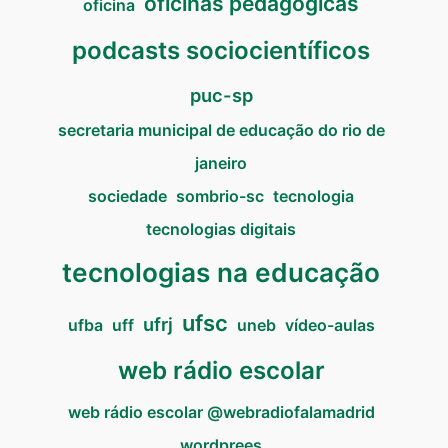
oficinas pedagógicas
oficina
podcasts sociocientíficos
puc-sp
secretaria municipal de educação do rio de
janeiro
sociedade
sombrio-sc
tecnologia
tecnologias digitais
tecnologias na educação
ufsc
ufrj
ufba
uff
uneb
vídeo-aulas
web rádio escolar
web rádio escolar @webradiofalamadrid
wordprees