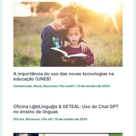
A importância do uso das novas tecnologias na
educação (UNEB)
Comunicado
,
Mural
,
Recursos
/ Por
uneb7
/
10 de outubro de 2024
Oficina L@bLíngu@s & GETEAL: Uso do Chat GPT
no ensino de línguas
Oficina
,
Recursos
/ Por
uff
/
10 de outubro de 2024