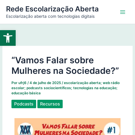
Ir
Main
Rede Escolarização Aberta
para
Escolarização aberta com tecnologias digitais
Men
o
conteúdo
Abrir a barra de ferramentas
“Vamos Falar sobre
Mulheres na Sociedade?”
Por
ufrj6
/
4 de julho de 2025
/
escolarização aberta; web rádio
escolar; podcasts sociocientíficos; tecnologias na educação;
educação básica
Podcasts
Recursos