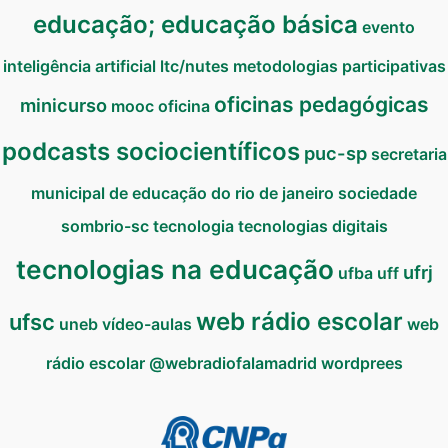
educação; educação básica
evento
inteligência artificial
ltc/nutes
metodologias participativas
oficinas pedagógicas
minicurso
mooc
oficina
podcasts sociocientíficos
puc-sp
secretaria
municipal de educação do rio de janeiro
sociedade
sombrio-sc
tecnologia
tecnologias digitais
tecnologias na educação
ufrj
ufba
uff
web rádio escolar
ufsc
uneb
vídeo-aulas
web
rádio escolar @webradiofalamadrid
wordprees