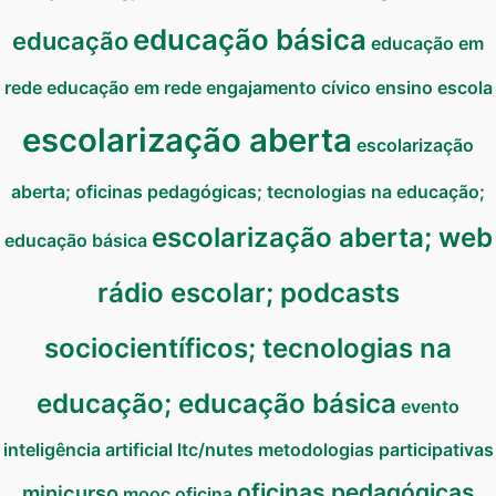
educação básica
educação
educação em
rede
educação em rede
engajamento cívico
ensino
escola
escolarização aberta
escolarização
aberta; oficinas pedagógicas; tecnologias na educação;
escolarização aberta; web
educação básica
rádio escolar; podcasts
sociocientíficos; tecnologias na
educação; educação básica
evento
inteligência artificial
ltc/nutes
metodologias participativas
oficinas pedagógicas
minicurso
mooc
oficina