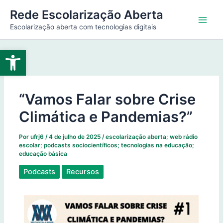
Ir
Main
Rede Escolarização Aberta
para
Escolarização aberta com tecnologias digitais
Men
o
conteúdo
Abrir a barra de ferramentas
“Vamos Falar sobre Crise
Climática e Pandemias?”
Por
ufrj6
/
4 de julho de 2025
/
escolarização aberta; web rádio
escolar; podcasts sociocientíficos; tecnologias na educação;
educação básica
Podcasts
Recursos