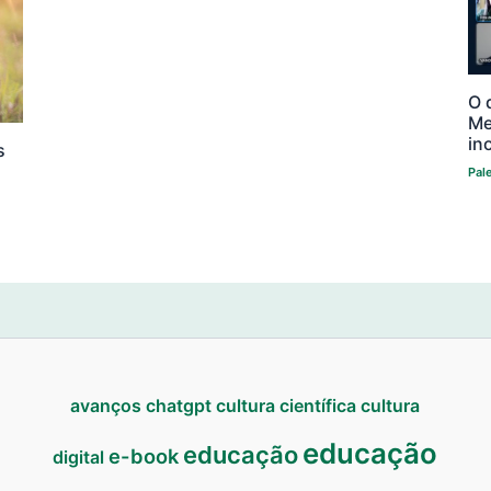
O 
Me
in
s
Pal
avanços
chatgpt
cultura científica
cultura
educação
educação
e-book
digital