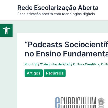
Ir
Rede Escolarização Aberta
para
Escolarização aberta com tecnologias digitais
o
conteúdo
Abrir a barra de ferramentas
“Podcasts Sociocientífi
no Ensino Fundamenta
Por
ufrj6
/
21 de junho de 2025
/
Cultura Científica
,
Cultu
Artigos
Recursos