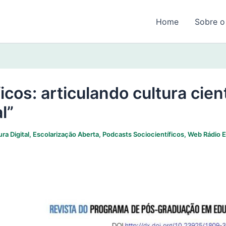
Home
Sobre o
cos: articulando cultura cientí
l”
ra Digital
,
Escolarização Aberta
,
Podcasts Sociocientíficos
,
Web Rádio E