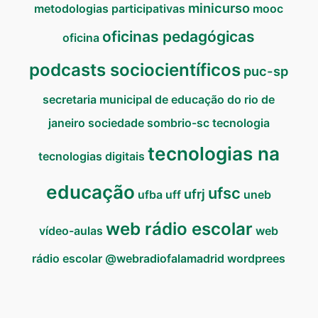
minicurso
metodologias participativas
mooc
oficinas pedagógicas
oficina
podcasts sociocientíficos
puc-sp
secretaria municipal de educação do rio de
janeiro
sociedade
sombrio-sc
tecnologia
tecnologias na
tecnologias digitais
educação
ufsc
ufrj
ufba
uff
uneb
web rádio escolar
vídeo-aulas
web
rádio escolar @webradiofalamadrid
wordprees