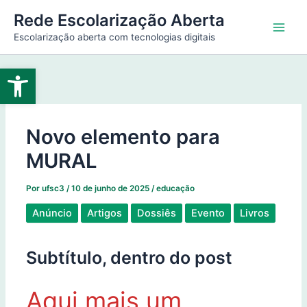
Ir
Main
Rede Escolarização Aberta
para
Escolarização aberta com tecnologias digitais
Men
o
conteúdo
Abrir a barra de ferramentas
Novo elemento para
MURAL
Por
ufsc3
/
10 de junho de 2025
/
educação
Anúncio
Artigos
Dossiês
Evento
Livros
Subtítulo, dentro do post
Aqui mais um