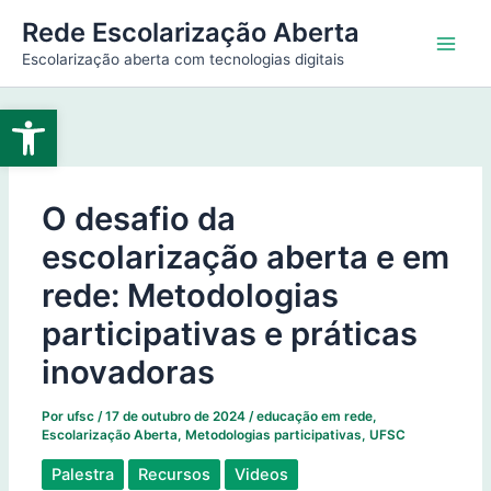
Ir
Main
Rede Escolarização Aberta
para
Escolarização aberta com tecnologias digitais
Men
o
conteúdo
Abrir a barra de ferramentas
O desafio da
escolarização aberta e em
rede: Metodologias
participativas e práticas
inovadoras
Por
ufsc
/
17 de outubro de 2024
/
educação em rede
,
Escolarização Aberta
,
Metodologias participativas
,
UFSC
Palestra
Recursos
Videos