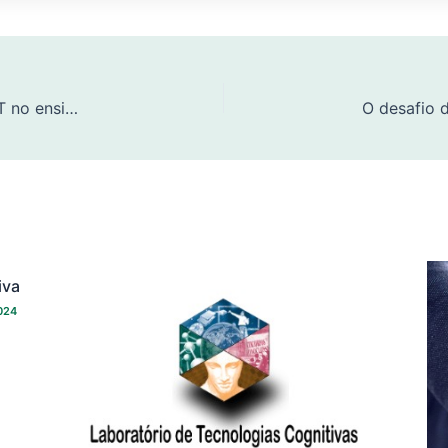
Oficina L@bLíngu@s & GETEAL: Uso do Chat GPT no ensino de línguas
iva
024