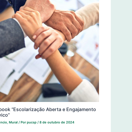
book “Escolarização Aberta e Engajamento
vico”
ncio
,
Mural
/ Por
pucsp
/
8 de outubro de 2024