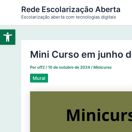
Ir
Rede Escolarização Aberta
para
Escolarização aberta com tecnologias digitais
o
conteúdo
Abrir a barra de ferramentas
Mini Curso em junho 
Por
uff2
/
10 de outubro de 2024
/
Minicurso
Mural