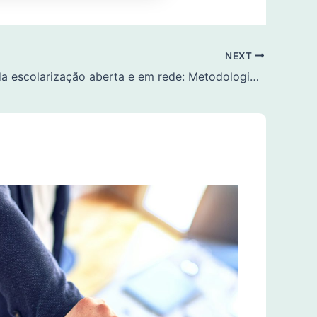
NEXT
O desafio da escolarização aberta e em rede: Metodologias participativas e práticas inovadoras