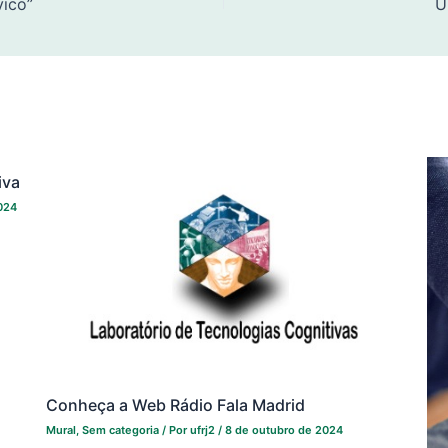
vico”
U
iva
024
Conheça a Web Rádio Fala Madrid
Mural
,
Sem categoria
/ Por
ufrj2
/
8 de outubro de 2024