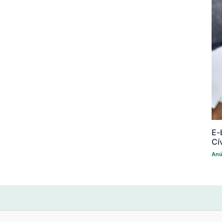
E-
Cí
Anú