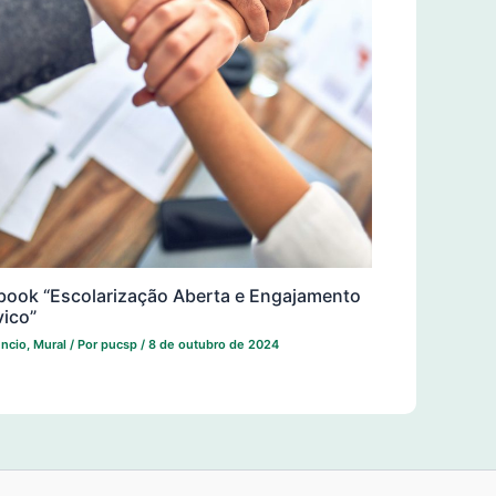
book “Escolarização Aberta e Engajamento
vico”
ncio
,
Mural
/ Por
pucsp
/
8 de outubro de 2024