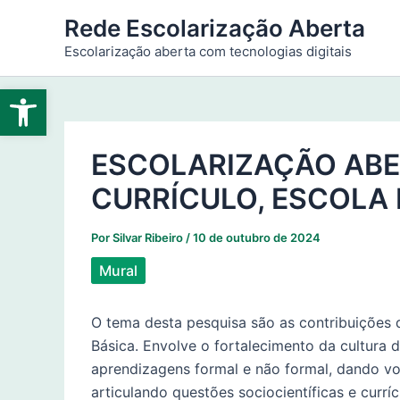
Ir
Rede Escolarização Aberta
para
Escolarização aberta com tecnologias digitais
o
conteúdo
Abrir a barra de ferramentas
ESCOLARIZAÇÃO ABE
CURRÍCULO, ESCOLA 
Por
Silvar Ribeiro
/
10 de outubro de 2024
Mural
O tema desta pesquisa são as contribuições
Básica. Envolve o fortalecimento da cultura di
aprendizagens formal e não formal, dando vo
articulando questões sociocientíficas e curr