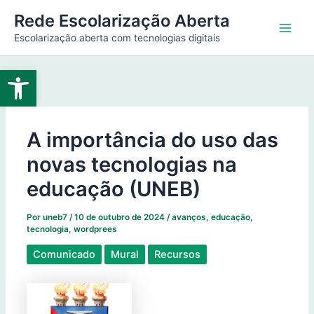
Ir
Main
Rede Escolarização Aberta
para
Escolarização aberta com tecnologias digitais
Men
o
conteúdo
Abrir a barra de ferramentas
A importância do uso das
novas tecnologias na
educação (UNEB)
Por
uneb7
/
10 de outubro de 2024
/
avanços
,
educação
,
tecnologia
,
wordprees
Comunicado
Mural
Recursos