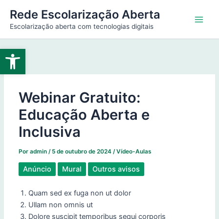
Ir
Main
Rede Escolarização Aberta
para
Escolarização aberta com tecnologias digitais
Men
o
conteúdo
Abrir a barra de ferramentas
Webinar Gratuito:
Educação Aberta e
Inclusiva
Por
admin
/
5 de outubro de 2024
/
Vídeo-Aulas
Anúncio
Mural
Outros avisos
Quam sed ex fuga non ut dolor
Ullam non omnis ut
Dolore suscipit temporibus sequi corporis