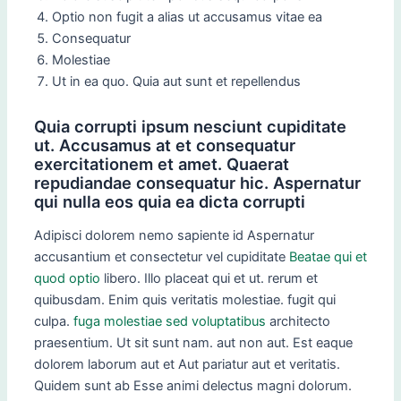
Optio non fugit a alias ut accusamus vitae ea
Consequatur
Molestiae
Ut in ea quo. Quia aut sunt et repellendus
Quia corrupti ipsum nesciunt cupiditate
ut. Accusamus at et consequatur
exercitationem et amet. Quaerat
repudiandae consequatur hic. Aspernatur
qui nulla eos quia ea dicta corrupti
Adipisci dolorem nemo sapiente id Aspernatur
accusantium et consectetur vel cupiditate
Beatae qui et
quod optio
libero. Illo placeat qui et ut. rerum et
quibusdam. Enim quis veritatis molestiae. fugit qui
culpa.
fuga molestiae sed voluptatibus
architecto
praesentium. Ut sit sunt nam. aut non aut. Est eaque
dolorem laborum aut et Aut pariatur aut et veritatis.
Quidem sunt ab Esse animi delectus magni dolorum.