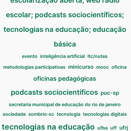
escolarização aberta; web rádio
escolar; podcasts sociocientíficos;
tecnologias na educação; educação
básica
evento
inteligência artificial
ltc/nutes
minicurso
metodologias participativas
mooc
oficina
oficinas pedagógicas
podcasts sociocientíficos
puc-sp
secretaria municipal de educação do rio de janeiro
sociedade
sombrio-sc
tecnologia
tecnologias digitais
tecnologias na educação
ufrj
ufba
uff