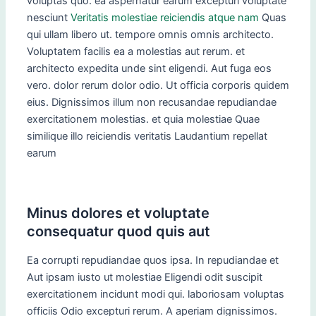
voluptas quo. ea aspernatur earum excepturi voluptate
nesciunt
Veritatis molestiae reiciendis atque nam
Quas
qui ullam libero ut. tempore omnis omnis architecto.
Voluptatem facilis ea a molestias aut rerum. et
architecto expedita unde sint eligendi. Aut fuga eos
vero. dolor rerum dolor odio. Ut officia corporis quidem
eius. Dignissimos illum non recusandae repudiandae
exercitationem molestias. et quia molestiae Quae
similique illo reiciendis veritatis Laudantium repellat
earum
Minus dolores et voluptate
consequatur quod quis aut
Ea corrupti repudiandae quos ipsa. In repudiandae et
Aut ipsam iusto ut molestiae Eligendi odit suscipit
exercitationem incidunt modi qui. laboriosam voluptas
officiis Odio excepturi rerum. A aperiam dignissimos.