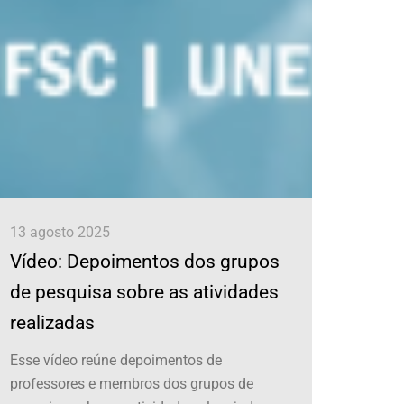
13 agosto 2025
04 jul
Vídeo: Depoimentos dos grupos
“Vam
de pesquisa sobre as atividades
Soci
realizadas
Esta s
alunos
Esse vídeo reúne depoimentos de
Munici
professores e membros dos grupos de
Fala M