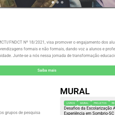
MCTI/FNDCT Nº 18/2021, visa promover o engajamento dos alu
ndizagens formais e não formais, dando voz a alunos e profes
idade. Junte-se a nós nessa jornada de transformação educaci
Saiba mais
MURAL
LIVROS
MURAL
PROJETOS
RE
Desafios da Escolarização A
vos grupos de pesquisa
Experiência em Sombrio-SC