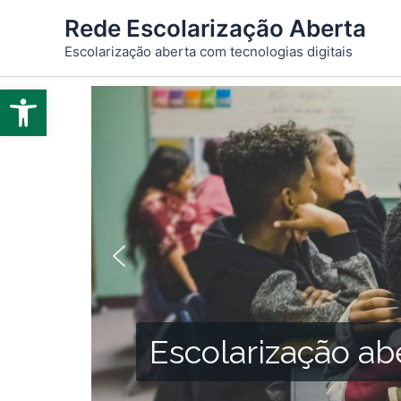
Ir
Rede Escolarização Aberta
para
Escolarização aberta com tecnologias digitais
o
conteúdo
Abrir a barra de ferramentas
Escolarização ab