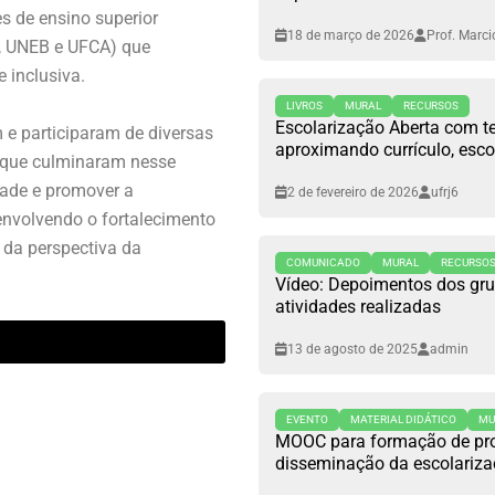
es de ensino superior
18 de março de 2026
Prof. Marci
R, UNEB e UFCA) que
 inclusiva.
LIVROS
MURAL
RECURSOS
Escolarização Aberta com te
 e participaram de diversas
aproximando currículo, esco
s que culminaram nesse
dade e promover a
2 de fevereiro de 2026
ufrj6
nvolvendo o fortalecimento
ir da perspectiva da
COMUNICADO
MURAL
RECURSO
Vídeo: Depoimentos dos gru
atividades realizadas
13 de agosto de 2025
admin
EVENTO
MATERIAL DIDÁTICO
MU
MOOC para formação de pro
disseminação da escolariza