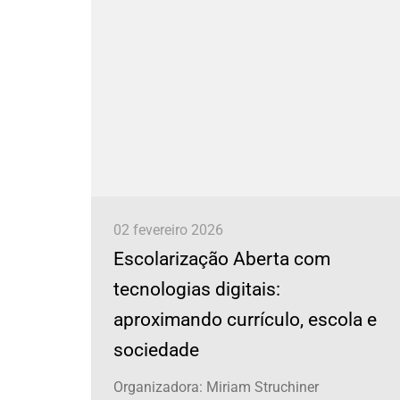
02 fevereiro 2026
Escolarização Aberta com
cia
tecnologias digitais:
aproximando currículo, escola e
sociedade
das na
ios de
Organizadora: Miriam Struchiner