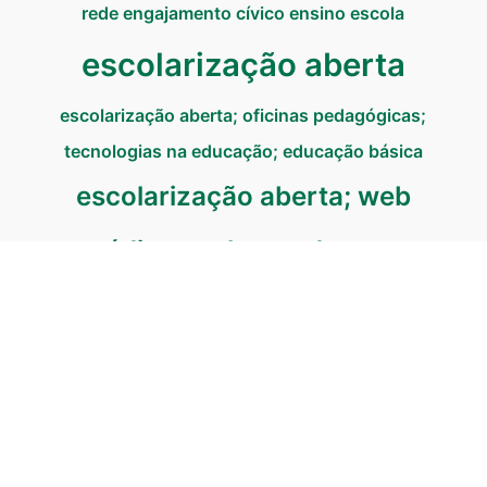
rede
engajamento cívico
ensino
escola
escolarização aberta
escolarização aberta; oficinas pedagógicas;
tecnologias na educação; educação básica
escolarização aberta; web
rádio escolar; podcasts
sociocientíficos; tecnologias
na educação; educação básica
evento
inteligência artificial
ltc/nutes
minicurso
metodologias participativas
mooc